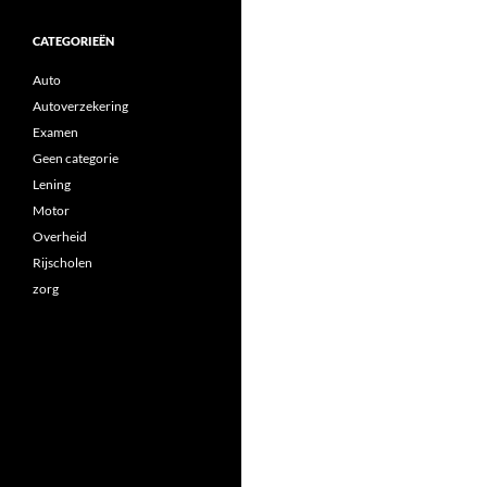
CATEGORIEËN
Auto
Autoverzekering
Examen
Geen categorie
Lening
Motor
Overheid
Rijscholen
zorg