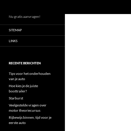
Zoeken
Ga
Nu gratis aanvragen!
naar
SITEMAP
de
inhoud
LINKS
RECENTE BERICHTEN
Tips voor het onderhouden
van je auto
Hoe kies je de juiste
boottrailer?
Starburst
Veelgestelde vragen over
motor theoriecursus
Rijbewijs binnen, tijd voor je
eerste auto