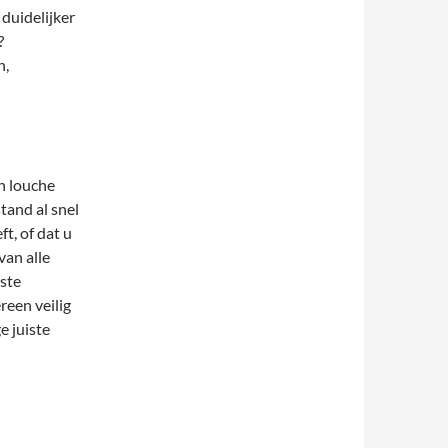
 duidelijker
?
n,
in louche
tand al snel
t, of dat u
van alle
iste
reen veilig
e juiste