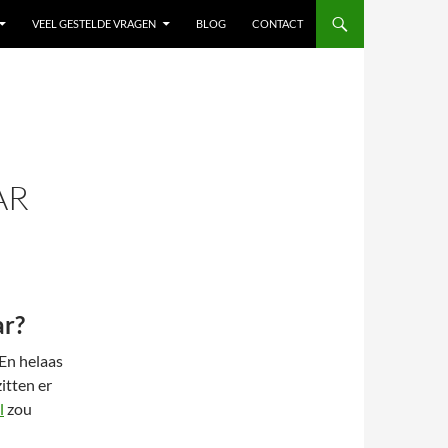
VEEL GESTELDE VRAGEN
BLOG
CONTACT
AR
ar?
 En helaas
itten er
l
zou