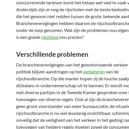
concurrerende tarieven komt het helaas wel veel te vaak 
Anderzijds zijn er nog de rijscholen met de beste bedoeli
die het gewoon niet redden tussen de grote, bekende aan
Brancheverenigingen hebben daarom de rijschoolbranch
onder de loep genomen. Wat zijn de problemen nou eigenl
is een goede
rijschool
nou precies?
Verschillende problemen
De brancheverenigingen van het gemotoriseerde verkeer 
politiek blijven aandringen op het
verbeteren
van de
rijschoolbranche. Op die manier hopen zij de louche zaakj
disbalans in ondernemerschap uit te bannen. Er wordt m
met diverse partijen in de Tweede Kamer gesproken over 
toevoegen van diverse regels. Ook al zijn de branchevere
geen groot voorstander van meer bureaucratie, de situatie
rijschoolbranche is nu wel dusdanig onzichtbaar, schimmi
onveilig dat de veiligheid van het verkeer in het geding ra
toevoegen van heldere regels moeten zowel de consumen