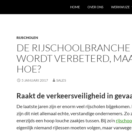
HOME
OVER ONS
WERKWIJZE
RIJSCHOLEN
DE RIJSCHOOLBRANCHE
WORDT VERBETERD, MA
HOE?
5 JANUARI 2017
SALES
Raakt de verkeersveiligheid in geva
De laatste jaren zijn er enorm veel rijscholen bijgekomen.
zijn dit niet allemaal echte, verstandige ondernemers. Zo z
enerzijds een hoop louche zaakjes tussen. Bij zo’n
rijschoo
eigenlijk niemand rijlessen moeten volgen, maar vanwege