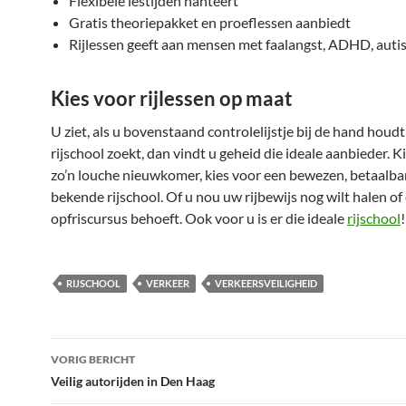
Flexibele lestijden hanteert
Gratis theoriepakket en proeflessen aanbiedt
Rijlessen geeft aan mensen met faalangst, ADHD, autis
Kies voor rijlessen op maat
U ziet, als u bovenstaand controlelijstje bij de hand houdt
rijschool zoekt, dan vindt u geheid die ideale aanbieder. K
zo’n louche nieuwkomer, kies voor een bewezen, betaalba
bekende rijschool. Of u nou uw rijbewijs nog wilt halen of
opfriscursus behoeft. Ook voor u is er die ideale
rijschool
!
RIJSCHOOL
VERKEER
VERKEERSVEILIGHEID
Bericht
VORIG BERICHT
navigatie
Veilig autorijden in Den Haag