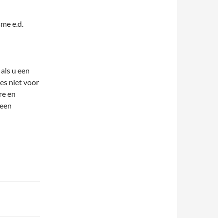
me e.d.
 als u een
ies niet voor
re en
 een