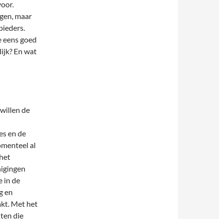
voor.
ngen, maar
bieders.
e eens goed
ijk? En wat
willen de
es en de
omenteel al
het
nigingen
 in de
g en
akt. Met het
ten die