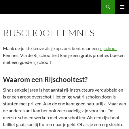
Ga
Zoeken
naar
PRIMAI
de
MENU
inhoud
RIJSCHOOL EEMNES
Maak de juiste keuze als je op zoek bent naar een
rijschool
Eemnes. Via de Rijschooltest kan je een gratis proefles boeken
met een goede rijschool!
Waarom een Rijschooltest?
Sinds enkele jaren is het aantal rij-instructeurs verdubbeld en
is er een groot overschot. Het enige wat rijscholen doen is
stunten met prijzen. Aan de ene kant goed natuurlijk. Maar aan
de andere kant kan het ook zeer nadelig zijn voor jou. De
meeste scholen werken met voorschotten. Als een rijschool
failliet gaat, kan jij fluiten naar je geld. Of als je een erg slechte