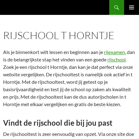
Ga
Zoeken
naar
PRIMAI
de
MENU
inhoud
RIJSCHOOL T HORNTJE
Als je binnenkort wilt lessen en beginnen aan je
rijexamen
, dan
is de belangrijkste stap het vinden van een goede
rijschool
.
Zoek je een rijschool t Horntje, dan kan je dat perfect via onze
website vergelijken. De rijschooltest is namelijk ook actief in t
Horntje. Met de rijschooltest, word jij getest op je
basisrijvaardigheid en test jij de school op zaken als kwaliteit
en prijs. Met de rijschooltest kan de dus autorijscholen in t
Horntje met elkaar vergelijken en gratis de beste kiezen.
Vindt de rijschool die bij jou past
De rijschooltest is zeer eenvoudig van opzet. Via onze site doe