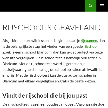
Ga
Zoeken
naar
PRIMAI
de
MENU
inhoud
RIJSCHOOL S-GRAVELAND
Als je binnenkort wilt lessen en beginnen aan je
rijexamen
, dan
is de belangrijkste stap het vinden van een goede
rijschool
.
Zoek je een rijschool Blaricum, dan kan je dat perfect via onze
website vergelijken. De rijschooltest is namelijk ook actief in
Blaricum. Met de rijschooltest, word jij getest op je
basisrijvaardigheid en test jij de school op zaken als kwaliteit
en prijs. Met de rijschooltest kan de dus autorijscholen in
Blaricum met elkaar vergelijken en gratis de beste kiezen.
Vindt de rijschool die bij jou past
De rijschooltest is zeer eenvoudig van opzet. Via onze site doe