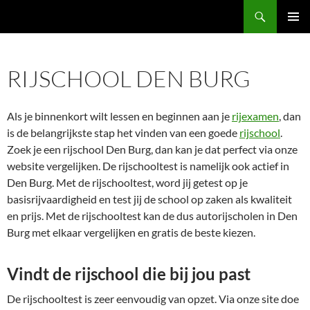
Ga
Zoeken
naar
PRIMAI
de
MENU
inhoud
RIJSCHOOL DEN BURG
Als je binnenkort wilt lessen en beginnen aan je
rijexamen
, dan
is de belangrijkste stap het vinden van een goede
rijschool
.
Zoek je een rijschool Den Burg, dan kan je dat perfect via onze
website vergelijken. De rijschooltest is namelijk ook actief in
Den Burg. Met de rijschooltest, word jij getest op je
basisrijvaardigheid en test jij de school op zaken als kwaliteit
en prijs. Met de rijschooltest kan de dus autorijscholen in Den
Burg met elkaar vergelijken en gratis de beste kiezen.
Vindt de rijschool die bij jou past
De rijschooltest is zeer eenvoudig van opzet. Via onze site doe