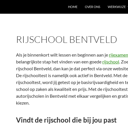
HOME
OVER ONS
WERKWIJZE
RIJSCHOOL BENTVELD
Als je binnenkort wilt lessen en beginnen aan je
rijexame
belangrijkste stap het vinden van een goede
rijschool
. Zo
rijschool Bentveld, dan kan je dat perfect via onze website
De rijschooltest is namelijk ook actief in Bentveld. Met de
rijschooltest, word jij getest op je basisrijvaardigheid en te
school op zaken als kwaliteit en prijs. Met de rijschooltes
autorijscholen in Bentveld met elkaar vergelijken en grati
kiezen.
Vindt de rijschool die bij jou past