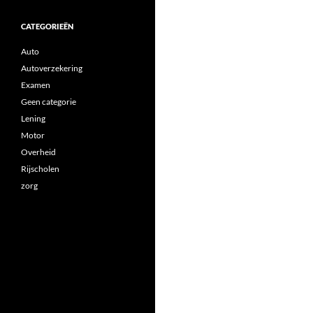
CATEGORIEËN
Auto
Autoverzekering
Examen
Geen categorie
Lening
Motor
Overheid
Rijscholen
zorg