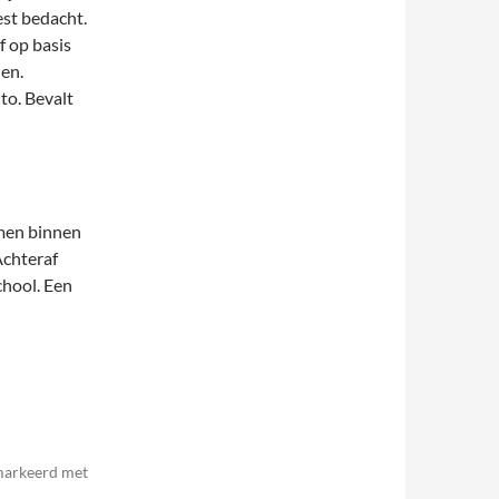
est bedacht.
f op basis
en.
uto. Bevalt
emen binnen
Achteraf
chool. Een
emarkeerd met