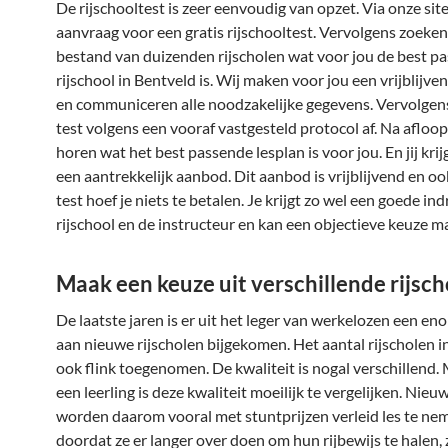
De rijschooltest is zeer eenvoudig van opzet. Via onze site
aanvraag voor een gratis rijschooltest. Vervolgens zoeken 
bestand van duizenden rijscholen wat voor jou de best p
rijschool in Bentveld is. Wij maken voor jou een vrijblijve
en communiceren alle noodzakelijke gegevens. Vervolgens 
test volgens een vooraf vastgesteld protocol af. Na afloop k
horen wat het best passende lesplan is voor jou. En jij kri
een aantrekkelijk aanbod. Dit aanbod is vrijblijvend en o
test hoef je niets te betalen. Je krijgt zo wel een goede in
rijschool en de instructeur en kan een objectieve keuze m
Maak een keuze uit verschillende rijsc
De laatste jaren is er uit het leger van werkelozen een e
aan nieuwe rijscholen bijgekomen. Het aantal rijscholen i
ook flink toegenomen. De kwaliteit is nogal verschillend.
een leerling is deze kwaliteit moeilijk te vergelijken. Nieu
worden daarom vooral met stuntprijzen verleid les te ne
doordat ze er langer over doen om hun rijbewijs te halen, z