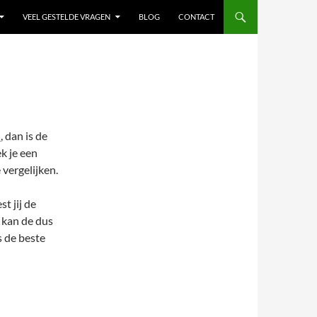
VEEL GESTELDE VRAGEN
BLOG
CONTACT
n
, dan is de
ek je een
 vergelijken.
st jij de
t kan de dus
s de beste