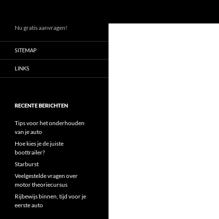
Zoeken
Ga
Nu gratis aanvragen!
naar
SITEMAP
de
inhoud
LINKS
RECENTE BERICHTEN
Tips voor het onderhouden
van je auto
Hoe kies je de juiste
boottrailer?
Starburst
Veelgestelde vragen over
motor theoriecursus
Rijbewijs binnen, tijd voor je
eerste auto