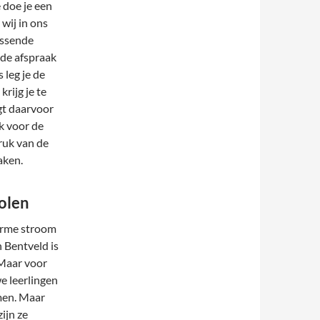
 doe je een
wij in ons
assende
nde afspraak
leg je de
rijg je te
jgt daarvoor
ok voor de
druk van de
aken.
holen
norme stroom
n Bentveld is
 Maar voor
we leerlingen
men. Maar
ijn ze