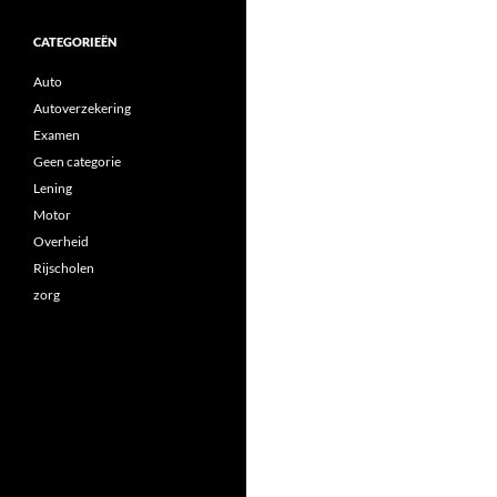
CATEGORIEËN
Auto
Autoverzekering
Examen
Geen categorie
Lening
Motor
Overheid
Rijscholen
zorg