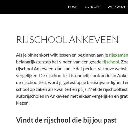
HOME
OVER ONS
WERKWIJZE
RIJSCHOOL ANKEVEEN
Als je binnenkort wilt lessen en beginnen aan je
rijexame
belangrijkste stap het vinden van een goede
rijschool
. Zo
rijschool Ankeveen, dan kan je dat perfect via onze websi
vergelijken. De rijschooltest is namelijk ook actief in Ank
de rijschooltest, word jij getest op je basisrijvaardigheid en
school op zaken als kwaliteit en prijs. Met de rijschooltes
autorijscholen in Ankeveen met elkaar vergelijken en grat
kiezen.
Vindt de rijschool die bij jou past