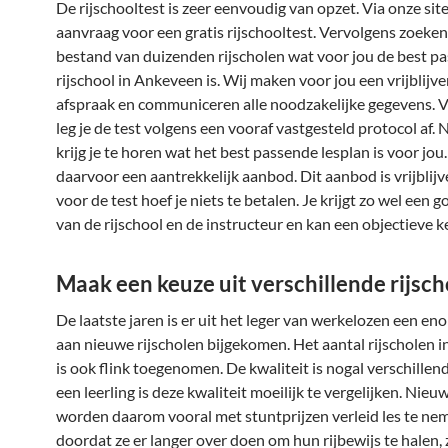
De rijschooltest is zeer eenvoudig van opzet. Via onze site
aanvraag voor een gratis rijschooltest. Vervolgens zoeken 
bestand van duizenden rijscholen wat voor jou de best p
rijschool in Ankeveen is. Wij maken voor jou een vrijblijv
afspraak en communiceren alle noodzakelijke gegevens. 
leg je de test volgens een vooraf vastgesteld protocol af. 
krijg je te horen wat het best passende lesplan is voor jou. E
daarvoor een aantrekkelijk aanbod. Dit aanbod is vrijblij
voor de test hoef je niets te betalen. Je krijgt zo wel een 
van de rijschool en de instructeur en kan een objectieve 
Maak een keuze uit verschillende rijsc
De laatste jaren is er uit het leger van werkelozen een e
aan nieuwe rijscholen bijgekomen. Het aantal rijscholen 
is ook flink toegenomen. De kwaliteit is nogal verschillen
een leerling is deze kwaliteit moeilijk te vergelijken. Nieu
worden daarom vooral met stuntprijzen verleid les te ne
doordat ze er langer over doen om hun rijbewijs te halen, z