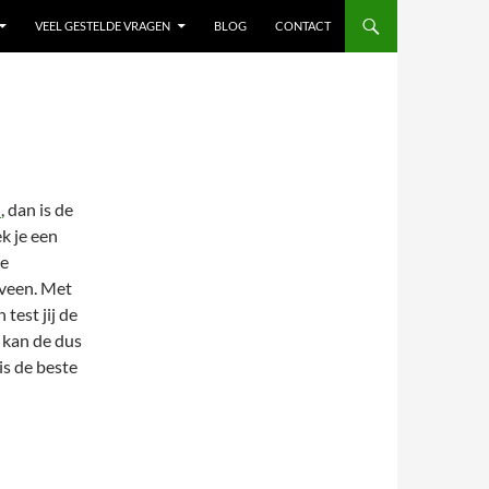
VEEL GESTELDE VRAGEN
BLOG
CONTACT
n
, dan is de
ek je een
te
eveen. Met
 test jij de
t kan de dus
is de beste