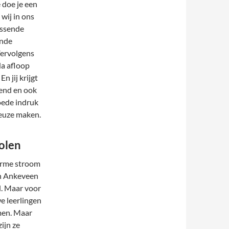
 doe je een
wij in ons
assende
ende
Vervolgens
Na afloop
n jij krijgt
vend en ook
goede indruk
keuze maken.
holen
norme stroom
in Ankeveen
d. Maar voor
we leerlingen
men. Maar
ijn ze