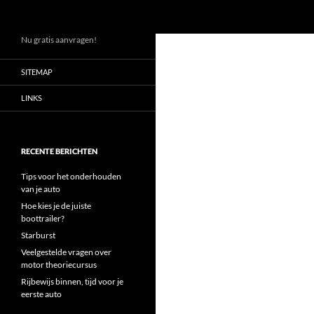
Zoeken
Ga
Nu gratis aanvragen!
naar
SITEMAP
de
inhoud
LINKS
RECENTE BERICHTEN
Tips voor het onderhouden
van je auto
Hoe kies je de juiste
boottrailer?
Starburst
Veelgestelde vragen over
motor theoriecursus
Rijbewijs binnen, tijd voor je
eerste auto