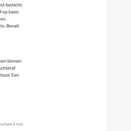
est bedacht.
f op basis
en.
uto. Bevalt
emen binnen
Achteraf
chool. Een
emarkeerd met